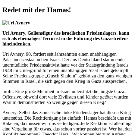
Redet mit der Hamas!
Uri Avnery, Galionsfigur des israelischen Friedenslagers, kann
sich als ehemaliger Terrorist in die Führung des Gazastreifens
hineindenken.
Uri Avnery, 90, fordert seit Jahrzehnten einen unabhängigen
Palästinenserstaat neben Israel. Der aus Deutschland stammende
unermüdliche Friedensaktivist hatte vor der Staatsgründung Israels
1948 im Untergrund für einen unabhängigen Staat Israel gekämpft.
Seine Friedensgruppe „Gusch Shalom“ gehört zu den ganz wenigen
Stimmen in Israel, die sich gegen den Krieg in Gaza aussprechen.
profil: Eine große Mehrheit in Israel unterstützt die jüngste Gaza-
Offensive, obwohl dort viele Zivilisten und Kinder getötet wurden.
Warum demonstrierten so wenige gegen diesen Krieg?
Avnery: Selbst das zionistische linke Friedenslager hat diesen Krieg
unterstützt. Die Rechtfertigung ist einfach: Hamas beschießt uns mit
Raketen, da müssen wir uns verteidigen. Jede Reaktion ist allerdings
eine Vergeltung für etwas, das schon vorher passiert ist. Wer hat den
Konflikt begonnen? Theodor Herzl. Wir können bis zum Anfang