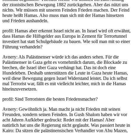
der zionistischen Bewegung 1882 zurückgehen. Aber das nützt uns
nichts. Wir müssen mit unseren Feinden Frieden machen. Der Feind
heute heißt Hamas. Also muss man sich mit der Hamas hinsetzen
und Frieden aushandeln.
profil: Hamas aber erkennt Israel nicht an. In Israel wird oft erwähnt,
dass Hamas die Hilfsgelder aus Europa in Zement für Terrortunnel
investiert hat statt Schulgebäude zu bauen. Wie soll man mit so einer
Führung verhandeln?
Avnery: Als Palästinenser würde ich das anders sehen. Für die
Palästinenser in Gaza geht es vornehmlich darum, die Blockade zu
brechen, die Israel über Gaza verhängt hat. Das ist doch eine
Hundeleben. Deshalb unterstützen die Leute in Gaza heute Hamas,
weil diese Bewegung gegen Israel Widerstand leistet. Da ich selbst
mal Terrorist war, fällt es mit vielleicht leichter, mich in die Hamas
hineinzuversetzen.
profil: Sind Terroristen die besten Friedensmacher?
Avnery: Gewöhnlich ja. Man macht ja nicht Frieden mit seinen
Freunden, sondern seinen Feinden. In Gush Shalom haben wir vor
acht Jahren Aufkleber gedruckt: Redet mit der Hamas! Aber
natürlich hat uns die Regierung nicht geglaubt. Was passiert heute in
Kairo: Da sitzen die palästinensischen Verhandler von Abu Mazen,