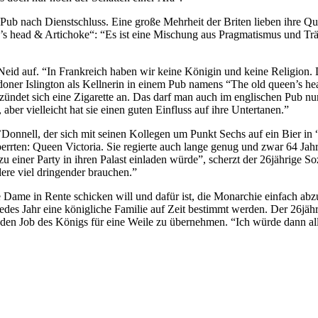
m Pub nach Dienstschluss. Eine große Mehrheit der Briten lieben ihre 
s head & Artichoke“: “Es ist eine Mischung aus Pragmatismus und Träghe
eid auf. “In Frankreich haben wir keine Königin und keine Religion. D
ner Islington als Kellnerin in einem Pub namens “The old queen’s hea
d zündet sich eine Zigarette an. Das darf man auch im englischen Pub n
 aber vielleicht hat sie einen guten Einfluss auf ihre Untertanen.”
O’Donnell, der sich mit seinen Kollegen um Punkt Sechs auf ein Bier i
errten: Queen Victoria. Sie regierte auch lange genug und zwar 64 Jahr
 einer Party in ihren Palast einladen würde”, scherzt der 26jährige Sozi
dere viel dringender brauchen.”
ame in Rente schicken will und dafür ist, die Monarchie einfach abz
l jedes Jahr eine königliche Familie auf Zeit bestimmt werden. Der 26jä
te, den Job des Königs für eine Weile zu übernehmen. “Ich würde dann 