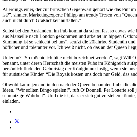
Allerdings einer, der zur britischen Gegenwart gehört wie das Pint i
ist?”, sinniert Marketingexperte Philipp am trendy Tresen von “Queen’
auch nicht durch Gräßlichkeit auffallen.”
Selbst bei den Ausländern im Pub kommt da schon fast so etwas wie N
aus Marseille nach London gekommen und arbeitet im hippen Ostlondo
Stimmung ist so schlecht bei uns”, seufzt die 20jährige Studentin un
höflicher und toleranter vor. Ich weiß nicht, ob das an der Queen liegt,
Untertan? “So möchte ich bitte nicht bezeichnet werden”, sagt Will 
benannt, unter deren Herrschaft die meisten Pubs im Königreich aufsp
persönlich finde den Geburtstag der Königin nur lustig, wenn sie uns zu
für autistische Kinder. “Die Royals kosten uns doch nur Geld, das an
Obwohl kaum jemand in den nach der Queen benannten Pubs die alte D
Ideen. “Wir sollten Bingo spielen!”, ruft O’Donnell. Per Lotterie sol
schmutzige Wahrheit”. Und die ist, dass er sich gut vorstellen könn
einladen.