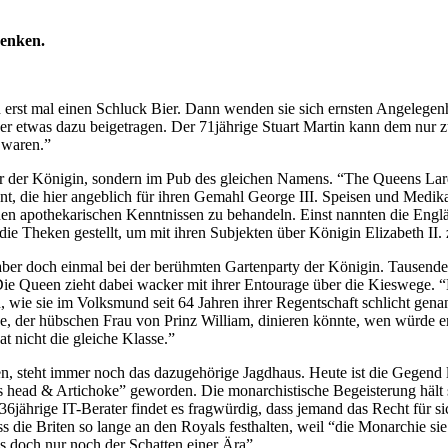
denken.
erst mal einen Schluck Bier. Dann wenden sie sich ernsten Angelegenh
te er etwas dazu beigetragen. Der 71jährige Stuart Martin kann dem nur
e waren.”
mer der Königin, sondern im Pub des gleichen Namens. “The Queens Lar
 die hier angeblich für ihren Gemahl George III. Speisen und Medikame
en apothekarischen Kenntnissen zu behandeln. Einst nannten die Engl
 die Theken gestellt, um mit ihren Subjekten über Königin Elizabeth II.
, aber doch einmal bei der berühmten Gartenparty der Königin. Tause
 Queen zieht dabei wacker mit ihrer Entourage über die Kieswege. “Da
, wie sie im Volksmund seit 64 Jahren ihrer Regentschaft schlicht genan
e, der hübschen Frau von Prinz William, dinieren könnte, wen würde er
t nicht die gleiche Klasse.”
n, steht immer noch das dazugehörige Jagdhaus. Heute ist die Gegend lä
s head & Artichoke” geworden. Die monarchistische Begeisterung hält 
 36jährige IT-Berater findet es fragwürdig, dass jemand das Recht für 
 die Briten so lange an den Royals festhalten, weil “die Monarchie sie 
ls doch nur noch der Schatten einer Ära”.