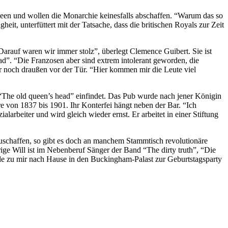
Queen und wollen die Monarchie keinesfalls abschaffen. “Warum das so
it, unterfüttert mit der Tatsache, dass die britischen Royals zur Zeit
arauf waren wir immer stolz”, überlegt Clemence Guibert. Sie ist
d”. “Die Franzosen aber sind extrem intolerant geworden, die
ur noch draußen vor der Tür. “Hier kommen mir die Leute viel
n “The old queen’s head” einfindet. Das Pub wurde nach jener Königin
e von 1837 bis 1901. Ihr Konterfei hängt neben der Bar. “Ich
alarbeiter und wird gleich wieder ernst. Er arbeitet in einer Stiftung
uschaffen, so gibt es doch an manchem Stammtisch revolutionäre
hrige Will ist im Nebenberuf Sänger der Band “The dirty truth”, “Die
alle zu mir nach Hause in den Buckingham-Palast zur Geburtstagsparty