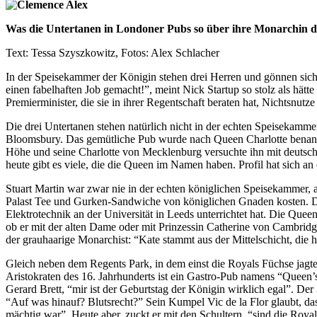
Was die Untertanen in Londoner Pubs so über ihre Monarchin 
Text: Tessa Szyszkowitz, Fotos: Alex Schlacher
In der Speisekammer der Königin stehen drei Herren und gönnen sich 
einen fabelhaften Job gemacht!”, meint Nick Startup so stolz als hät
Premierminister, die sie in ihrer Regentschaft beraten hat, Nichtsnutz
Die drei Untertanen stehen natürlich nicht in der echten Speisekam
Bloomsbury. Das gemütliche Pub wurde nach Queen Charlotte benannt,
Höhe und seine Charlotte von Mecklenburg versuchte ihn mit deutsch
heute gibt es viele, die die Queen im Namen haben. Profil hat sich an
Stuart Martin war zwar nie in der echten königlichen Speisekammer
Palast Tee und Gurken-Sandwiche von königlichen Gnaden kosten. Die
Elektrotechnik an der Universität in Leeds unterrichtet hat. Die Queen
ob er mit der alten Dame oder mit Prinzessin Catherine von Cambridg
der grauhaarige Monarchist: “Kate stammt aus der Mittelschicht, die ha
Gleich neben dem Regents Park, in dem einst die Royals Füchse jagte
Aristokraten des 16. Jahrhunderts ist ein Gastro-Pub namens “Queen’
Gerard Brett, “mir ist der Geburtstag der Königin wirklich egal”. Der
“Auf was hinauf? Blutsrecht?” Sein Kumpel Vic de la Flor glaubt, dass
mächtig war”. Heute aber, zuckt er mit den Schultern, “sind die Roya