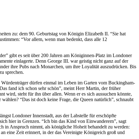
eiten zu: dem 90. Geburtstag von Königin Elizabeth II. “Sie hat
 zustimmen: “Vor allem, wenn man bedenkt, dass alle 12
der” gibt es seit über 200 Jahren am Königinnen-Platz im Londoner
nte einlagerte. Denn George III. war geistig nicht ganz auf der
änder ihre Pubs nach Monarchen, um ihre Loyalität auszudrücken. Bis
 zu sprechen.
nde Würdenträger dürfen einmal im Leben im Garten vom Buckingham-
s fand ich schon sehr schön”, meint Herr Martin, der früher
nt wird, steht für ihn über allen. Wenn er es sich aussuchen könnte,
 wählen? “Das ist doch keine Frage, die Queen natürlich”, schnaubt
ngst Londoner Innenstadt, aus der Labstelle für erschöpfte
sich hier in Grenzen. “Ich bin das Kind von Einwanderern”, sagt
sich in Anspruch nimmt, als königliche Hoheit behandelt zu werden:
an eine Zeit erinnert, in der das Vereinigte Königreich groß und