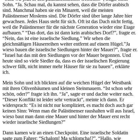
Sohn. “Ja. Schau mal, du kannst sehen, dass die Dörfer arabisch
sind. Manchmal haben sie ein Minarett, weil die meisten
Palästinenser Moslems sind. Die Dörfer sind über lange Jahre hier
gewachsen. Jedes Haus steht für sich. Oft ist das Dach nicht fertig,
weil die Palästinenser für die nächste Generation wieder eine Etage
aufbauen.” “Das dort, das ist dann kein arabisches Dorf?”, fragte er.
“Nein, das ist eine israelische Siedlung.” Wir sehen die
gleichmäßigen Häuserreihen weiter entfernt auf einem Hügel.”Ja
wieso bauen die israelische Siedlungen hinter der Mauer?”, fragte er.
“Israel hat das mit den Siedlungen vor der Mauer begonnen. Und
heute sind so viele Siedler da, dass es der israelischen Regierung
schwer fällt, nicht immer mehr Häuser für sie zu bauen”, erklärte
ich.
Mein Sohn und ich blickten auf die weichen Hügel der Westbank
mit ihren Olivenbäumen und kleinen Steinmauern. “Ist schon sehr
schön, oder?” fragte ich ihn. “Ja”, sagte er und dachte weiter nach.
“Dieser Konflikt ist leider sehr vertrackt”, meinte ich dann. Er
widersprach: “Es ist nicht nur kompliziert, es macht doch auch gar
keinen Sinn: Wenn man die Palästinenser raushalten will aus Israel,
wieso baut man dann eine Mauer und hinter der Mauer erst recht
wieder israelische Siedlungen?”
Dann kamen wir an einen Checkpoint. Eine israelische Soldatin
sagte zum Fahrer: “Schalom! Ma schlomcha!?”, “Hallo, wie