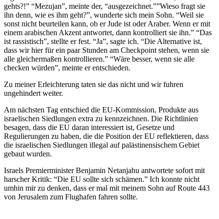
gehts?!” “Mezujan”, meinte der, “ausgezeichnet.””Wieso fragt sie
ihn denn, wie es ihm geht?”, wunderte sich mein Sohn. “Weil sie
sonst nicht beurteilen kann, ob er Jude ist oder Araber. Wenn er mit
einem arabischen Akzent antwortet, dann kontrolliert sie ihn.” “Das
ist rassistisch”, stellte er fest. “Ja”, sagte ich. “Die Alternative ist,
dass wir hier für ein paar Stunden am Checkpoint stehen, wenn sie
alle gleichermaßen kontrollieren.” “Wäre besser, wenn sie alle
checken würden”, meinte er entschieden.
Zu meiner Erleichterung taten sie das nicht und wir fuhren
ungehindert weiter.
Am nächsten Tag entschied die EU-Kommission, Produkte aus
israelischen Siedlungen extra zu kennzeichnen. Die Richtlinien
besagen, dass die EU daran interessiert ist, Gesetze und
Regulierungen zu haben, die die Position der EU reflektieren, dass
die israelischen Siedlungen illegal auf palästinensischem Gebiet
gebaut wurden.
Israels Premierminister Benjamin Netanjahu antwortete sofort mit
harscher Kritik: “Die EU sollte sich schämen.” Ich konnte nicht
umhin mir zu denken, dass er mal mit meinem Sohn auf Route 443
von Jerusalem zum Flughafen fahren sollte.