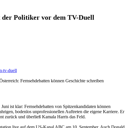
 der Politiker vor dem TV-Duell
m-tv-duell
 Österreich: Fernsehdebatten können Geschichte schreiben
uni ist klar: Fernsehdebatten von Spitzenkandidaten können
ahrigen, bodenlos unprofessionellen Auftreten die eigene Karriere. Er
dent zurück und überließ Kamala Harris das Feld.
konfrontation live auf dem US-Kanal ABC am 10. September. Auch Donald