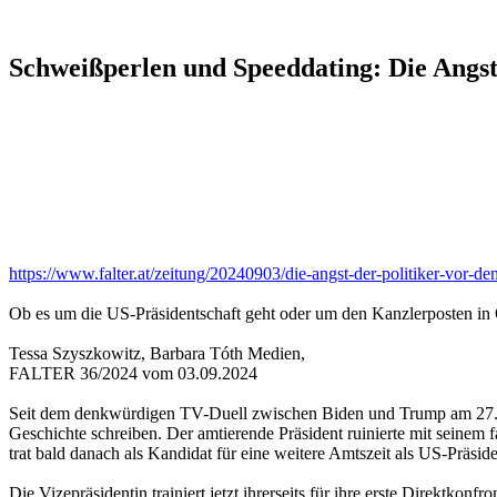
Schweißperlen und Speeddating: Die Angst
https://www.falter.at/zeitung/20240903/die-angst-der-politiker-vor-de
Ob es um die US-Präsidentschaft geht oder um den Kanzlerposten in
Tessa Szyszkowitz, Barbara Tóth Medien,
FALTER 36/2024 vom 03.09.2024
Seit dem denkwürdigen TV-Duell zwischen Biden und Trump am 27. J
Geschichte schreiben. Der amtierende Präsident ruinierte mit seinem f
trat bald danach als Kandidat für eine weitere Amtszeit als US-Präsi
Die Vizepräsidentin trainiert jetzt ihrerseits für ihre erste Direkt