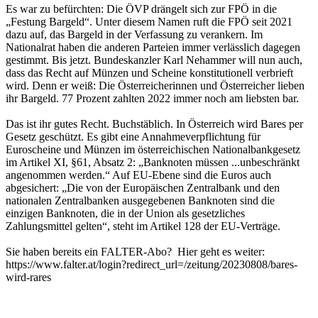
Es war zu befürchten: Die ÖVP drängelt sich zur FPÖ in die
„Festung Bargeld“. Unter diesem Namen ruft die FPÖ seit 2021
dazu auf, das Bargeld in der Verfassung zu verankern. Im
Nationalrat haben die anderen Parteien immer verlässlich dagegen
gestimmt. Bis jetzt. Bundeskanzler Karl Nehammer will nun auch,
dass das Recht auf Münzen und Scheine konstitutionell verbrieft
wird. Denn er weiß: Die Österreicherinnen und Österreicher lieben
ihr Bargeld. 77 Prozent zahlten 2022 immer noch am liebsten bar.
Das ist ihr gutes Recht. Buchstäblich. In Österreich wird Bares per
Gesetz geschützt. Es gibt eine Annahmeverpflichtung für
Euroscheine und Münzen im österreichischen Nationalbankgesetz
im Artikel XI, §61, Absatz 2: „Banknoten müssen ...unbeschränkt
angenommen werden.“ Auf EU-Ebene sind die Euros auch
abgesichert: „Die von der Europäischen Zentralbank und den
nationalen Zentralbanken ausgegebenen Banknoten sind die
einzigen Banknoten, die in der Union als gesetzliches
Zahlungsmittel gelten“, steht im Artikel 128 der EU-Verträge.
Sie haben bereits ein FALTER-Abo? Hier geht es weiter:
https://www.falter.at/login?redirect_url=/zeitung/20230808/bares-
wird-rares